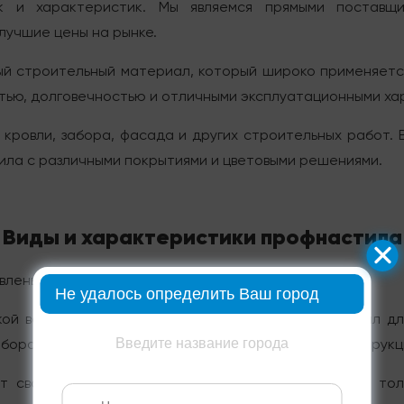
к и характеристик. Мы являемся прямыми поставщи
лучшие цены на рынке.
й строительный материал, который широко применяетс
тью, долговечностью и отличными эксплуатационными ха
кровли, забора, фасада и других строительных работ.
ила с различными покрытиями и цветовыми решениями.
Виды и характеристики профнастила
влены различные виды профнастила:
Не удалось определить Ваш город
кой волной для скатных крыш. Стеновой профнастил дл
Введите название города
боров. Несущий профнастил для перекрытий и конструкц
 свои уникальные характеристики: высоту волны, то