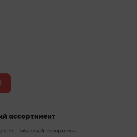
В
кий ассортимент
длагает обширный ассортимент