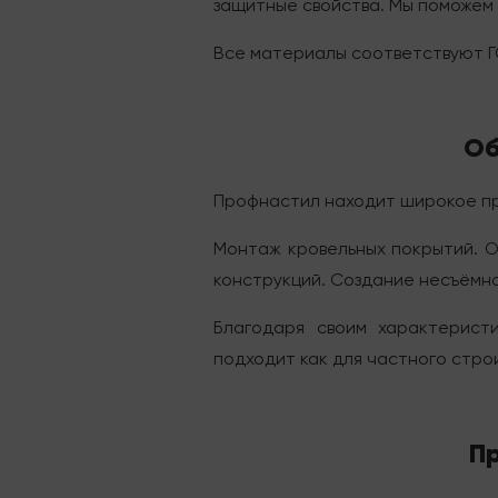
защитные свойства. Мы поможем 
Все материалы соответствуют Г
Об
Профнастил находит широкое пр
Монтаж кровельных покрытий. О
конструкций. Создание несъёмн
Благодаря своим характерист
подходит как для частного стро
Пр