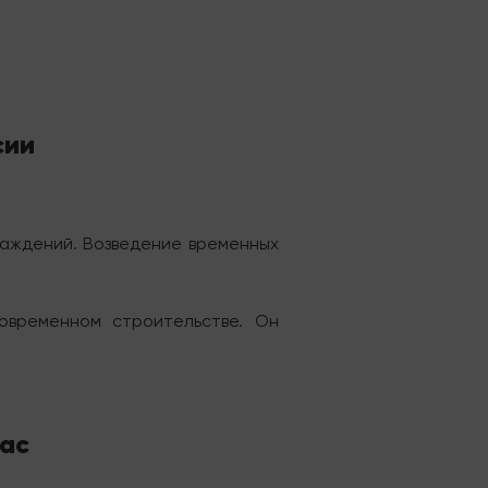
сии
раждений. Возведение временных
овременном строительстве. Он
нас