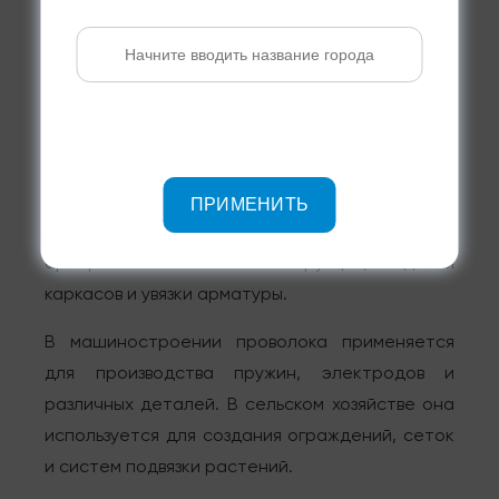
вид продукции.
Области применения
проволоки в России
Проволока находит широкое применение в
различных сферах деятельности. В
ПРИМЕНИТЬ
строительстве она используется для
армирования бетонных конструкций, создания
каркасов и увязки арматуры.
В машиностроении проволока применяется
для производства пружин, электродов и
различных деталей. В сельском хозяйстве она
используется для создания ограждений, сеток
и систем подвязки растений.