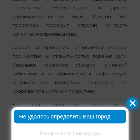
термически обработанную и другие
специализированные виды. Каждый тип
проволоки проходит строгий контроль
качества на производстве.
Сварочная проволока отличается высокой
прочностью и стабильностью горения дуги.
Вязальная проволока обладает отличной
гибкостью и устойчивостью к деформации.
Оцинкованная проволока защищена от
коррозии специальным покрытием.
Все виды проволоки соответствуют
действующим стандартам качества и имеют
Не удалось определить Ваш город
необходимые сертификаты. Мы предоставляем
полную техническую документацию на каждый
Введите название города