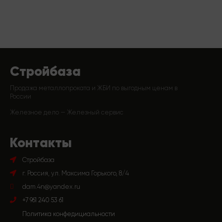
Стройбаза
Продажа металлопроката и ЖБИ по выгодным ценам в
России
Железное дело — Железный сервис
Контакты
Стройбаза
г. Россия, ул. Максима Горького, 8/4
dam.4n@yandex.ru
+7 961 240 53 61
Политика конфедициальности